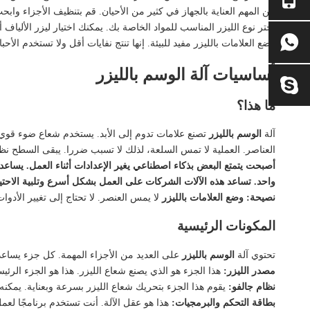
من المهم العناية بالجهاز في كثير من الأحيان. قم بتنظيف الأجزاء و
اختر نوع الليزر المناسب
للمواد الخاصة بك. يمكنك اختيار ليزر الألياف 
وضع العلامات بالليزر مفيد للبيئة. إنها تنتج نفايات أقل ولا تستخدم الأحبار
أساسيات آلة الوسم بالليزر
ما هذا؟
آلة
الوسم بالليزر
تصنع علامات تدوم إلى الأبد. يستخدم شعاع ضوء قوي 
العناصر. العملية لا تمس السلعة، لذلك لا تسبب ضررا. يبقى السطح نظيف
أصبحت يتمتع البعض بذكاء اصطناعي يغير الإعدادات أثناء العمل. يسا
واحد. تساعد هذه الآلات الشركات على العمل بشكل أسرع وتلبية الاحتي
نصيحة:
وضع العلامات بالليزر
لا يمس العنصر. لا تحتاج إلى تغيير الأدوا
المكونات الرئيسية
تحتوي آلة
الوسم بالليزر
على العديد من الأجزاء المهمة. كل جزء يساعد
مصدر الليزر:
هذا الجزء هو الذي يصنع شعاع الليزر. هذا هو الجزء الرئ
نظام جالفو:
يقوم هذا الجزء بتحريك شعاع الليزر بسرعة وبعناية. يمكنه
بطاقة التحكم والبرمجيات:
هذا هو عقل الآلة. أنت تستخدم برنامجًا لعم