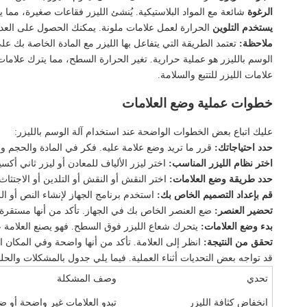
الرغوة
شائعة مع المواد البلاستيكية. يُنشئ الليزر فقاعات صغيرة، مما يج
يستخدم التلوين
الحرارة لعمل علامات ملونة. يمكنك الحصول على العديد
ملاحظة:
تعتمد الطريقة التي يتفاعل بها الليزر مع المادة الخاصة بك
الوسم بالليزر هو عملية حرارية. تغير الحرارة السطح، مما يترك علامات
علامات الليزر للتتبع والسلامة.
خطوات عملية وضع العلامات
عليك اتباع بعض الخطوات الواضحة عند استخدام آلة الوسم بالليزر:
حدد احتياجاتك:
قرر ما تريد وضع علامة عليه. فكر في المادة والحجم و
اختر نظام الليزر المناسب:
اختر
ليزر الألياف للمعادن
أو ليزر ثاني أكس
حدد طريقة وضع العلامات:
اختر النقش أو النقش أو التلدين أو الاجتثاث
قم بإعداد التصميم الخاص بك:
استخدم برنامج الجهاز لإنشاء النص أو ال
تحضير العنصر:
ضع العنصر الخاص بك في الجهاز. تأكد من أنها مستقرة
بدء وضع العلامات:
يتحرك شعاع الليزر فوق السطح. فهو يصنع العلامة 
تحقق من النتيجة:
انظر إلى العلامة. تأكد من أنها واضحة وفي المكان 
قد تواجه بعض التحديات أثناء العملية. فيما يلي جدول بالمشكلات والحل
تحدي
وصف المشكلة
انخفاض كثافة الليزر
تبدو العلامات غير واضحة أو ضب