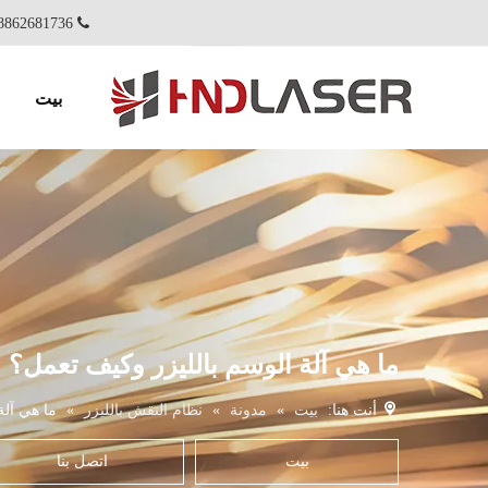
86-18862681736+

بيت
ما هي آلة الوسم بالليزر وكيف تعمل؟
أنت هنا:
بيت
»
مدونة
»
نظام النقش بالليزر
»
ما هي آلة
بيت
اتصل بنا