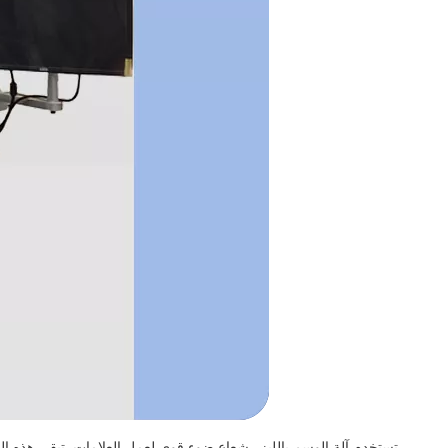
تستخدم آلة الوسم بالليزر شعاع ضوء قوي لعمل العلامات. تبقى هذه العل