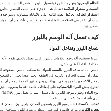
النظام البصري:
يقوم هذا الجزء بتوصيل الليزر بالعنصر الخاص بك. إنه
التثبيت واستقرار الماكينة:
تعمل هذه الأجزاء على تثبيت العنصر الخاص 
استقرار الطاقة:
تحافظ القوة الثابتة على علاماتك متساوية وتبدو جيدة.
يجب أن تفكر في السلامة. دائما ارتداء حماية العين. تأكد من أن الجه
بشكل جيد.
كيف تعمل آلة الوسم بالليزر
شعاع الليزر وتفاعل المواد
عندما تستخدم آلة وضع العلامات بالليزر، فإنك تعمل بالعلم. تقوم ال
مختلفة، اعتمادًا على ما تريد.
تمتص المادة طاقة الليزر. بالنسبة للمواد البلاستيكية، تمتص مصفوفة ال
يمكن أن تسبب الحرارة الكربنة في الطبقة العليا. وهذا يعني أن السطح 
يمكن للأكسجين الموجود في الهواء أن يغير مظهر العلامة. يمكن أن يجعل ا
تحتوي بعض المواد البلاستيكية على إضافات خاصة. عندما يضربهم الليزر
نوع المادة وطول موجة الليزر. على سبيل المثال، يعمل ليزر Nd:YAG عند 1064 نانومتر بشكل جيد مع العديد من المعادن.
ترى تأثيرات مختلفة على السطح:
تحدث الأكسدة
عندما يقوم الليزر بتسخين المعدن. يتغير لون المعدن 
هجرة الكربون
تترك علامة داكنة على المعادن. يقوم الليزر بتسخين الم