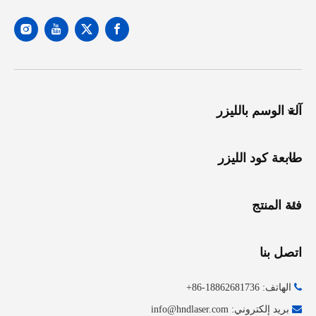
آلة الوسم بالليزر
طابعة كود الليزر
فئة المنتج
اتصل بنا

الهاتف: 18862681736-86+

بريد إلكتروني:
info@hndlaser.com