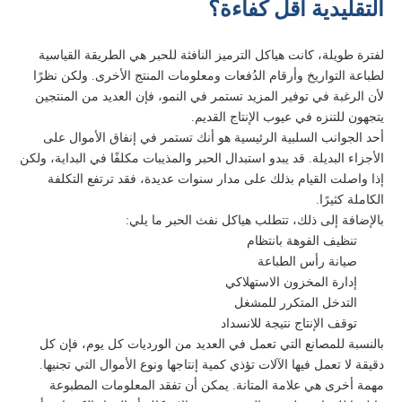
التقليدية أقل كفاءة؟
لفترة طويلة، كانت هياكل الترميز النافثة للحبر هي الطريقة القياسية
لطباعة التواريخ وأرقام الدُفعات ومعلومات المنتج الأخرى. ولكن نظرًا
لأن الرغبة في توفير المزيد تستمر في النمو، فإن العديد من المنتجين
يتجهون للتنزه في عيوب الإنتاج القديم.
أحد الجوانب السلبية الرئيسية هو أنك تستمر في إنفاق الأموال على
الأجزاء البديلة. قد يبدو استبدال الحبر والمذيبات مكلفًا في البداية، ولكن
إذا واصلت القيام بذلك على مدار سنوات عديدة، فقد ترتفع التكلفة
الكاملة كثيرًا.
بالإضافة إلى ذلك، تتطلب هياكل نفث الحبر ما يلي:
تنظيف الفوهة بانتظام
صيانة رأس الطباعة
إدارة المخزون الاستهلاكي
التدخل المتكرر للمشغل
توقف الإنتاج نتيجة للانسداد
بالنسبة للمصانع التي تعمل في العديد من الورديات كل يوم، فإن كل
دقيقة لا تعمل فيها الآلات تؤذي كمية إنتاجها ونوع الأموال التي تجنيها.
مهمة أخرى هي علامة المتانة. يمكن أن تفقد المعلومات المطبوعة