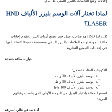
إجابات وضع العلامات بالليزر الليفي كل عام.
لماذا تختار آلات الوسم بليزر الألياف HND
LASER؟
HND LASER هو صاحب عمل خبير يصنع أدوات الليزر ويقدم إجابات
فائقة الجودة لوضع العلامات بالليزر الليفي ومصممة خصيصًا لاستخدامها
في إعدادات التصنيع التجارية.
خيارات طاقة متعددة
التكوينات المتاحة تشمل:
آلة الوسم بليزر الألياف 30 وات
آلة الوسم بليزر الألياف 50 واط
آلة الوسم بليزر الألياف 100 واط
اسمح للعملاء باختيار البديل من الدرجة الأولى الذي يناسب رغباتهم
الفريدة.
أداء صناعي عالي السرعة