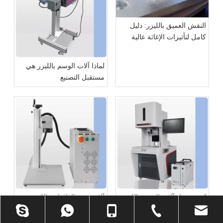
النقش العميق بالليزر: دليل
كامل لتأثيرات الإغاثة عالية
التفاصيل وثلاثية الأبعاد
لماذا آلات الوسم بالليزر هي
مستقبل التصنيع
كيف تعمل آلات الوسم بالليزر
آلات وضع العلامات بالليزر
على تحسين التعرف على
مقابل طرق وضع العلامات
المنتج وإمكانية تتبعه؟
التقليدية: مقارنة