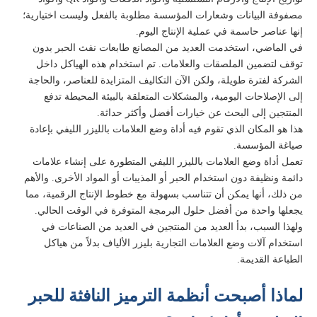
مصفوفة البيانات وشعارات المؤسسة مطلوبة بالفعل وليست اختيارية؛
إنها عناصر حاسمة في عملية الإنتاج اليوم.
في الماضي، استخدمت العديد من المصانع طابعات نفث الحبر بدون
توقف لتضمين الملصقات والعلامات. تم استخدام هذه الهياكل داخل
الشركة لفترة طويلة، ولكن الآن التكاليف المتزايدة للعناصر، والحاجة
إلى الإصلاحات اليومية، والمشكلات المتعلقة بالبيئة المحيطة تدفع
المنتجين إلى البحث عن خيارات أفضل وأكثر حداثة.
هذا هو المكان الذي تقوم فيه أداة وضع العلامات بالليزر الليفي بإعادة
صياغة المؤسسة.
تعمل أداة وضع العلامات بالليزر الليفي المتطورة على إنشاء علامات
دائمة ونظيفة دون استخدام الحبر أو المذيبات أو المواد الأخرى. والأهم
من ذلك، أنها يمكن أن تتناسب بسهولة مع خطوط الإنتاج الرقمية، مما
يجعلها واحدة من أفضل حلول البرمجة المتوفرة في الوقت الحالي.
ولهذا السبب، بدأ العديد من المنتجين في العديد من الصناعات في
استخدام آلات وضع العلامات التجارية بليزر الألياف بدلاً من هياكل
الطباعة القديمة.
لماذا أصبحت أنظمة الترميز النافثة للحبر