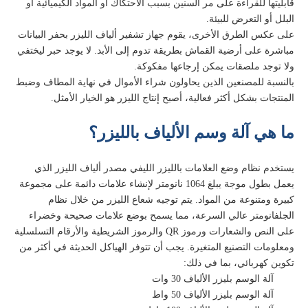
قابليتها للقراءة على مر السنين بسبب الاحتكاك أو المواد الكيميائية أو
البلل أو التعرض للبيئة.
على عكس الطرق الأخرى، يقوم جهاز تشفير ألياف الليزر بحفر البيانات
مباشرة على أرضية القماش بطريقة تدوم إلى الأبد. لا يوجد حبر ليختفي
ولا توجد ملصقات يمكن إرجاعها مفكوكة.
بالنسبة للمصنعين الذين يحاولون شراء الأموال في نهاية المطاف وضبط
المنتجات بشكل أكثر فعالية، أصبح إنتاج الليزر هو الخيار الأمثل.
ما هي آلة وسم الألياف بالليزر؟
يستخدم نظام وضع العلامات بالليزر الليفي مصدر ألياف الليزر الذي
يعمل بطول موجة يبلغ 1064 نانومتر لإنشاء علامات دائمة على مجموعة
كبيرة ومتنوعة من المواد. يتم توجيه شعاع الليزر من خلال نظام
الجلفانومتر عالي السرعة، مما يسمح بوضع علامات صحيحة وخضراء
على النص والشعارات ورموز QR والرموز الشريطية والأرقام التسلسلية
ومعلومات التصنيع المتغيرة. يجب أن تتوفر الهياكل الحديثة في أكثر من
تكوين كهربائي، بما في ذلك:
آلة الوسم بليزر الألياف 30 وات
آلة الوسم بليزر الألياف 50 واط