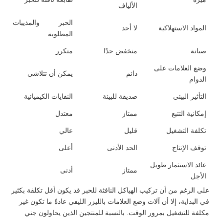
الألياف
الحبر والمذيبات
المواد الاستهلاكية
لا أحد
المطلوبة
صيانة
منخفض جدًا
متكرر
وضع العلامات على
دائم
يمكن أن تتلاشى
الدوام
التأثير البيئي
صديقة للبيئة
النفايات الكيميائية
إمكانية التتبع
ممتاز
معتدل
تكلفة التشغيل
قليل
عالي
توقف الإنتاج
الحد الأدنى
أعلى
عائد الاستثمار طويل
ممتاز
أدنى
الأجل
على الرغم من أن تركيب الهياكل النافثة للحبر قد يكون أقل تكلفة بكثير
في البداية، إلا أن آلات وضع العلامات بالليزر الليفي عادةً ما تكون غير
مكلفة للتشغيل بمرور الوقت. بالنسبة للمنتجين الذين يحاولون جني