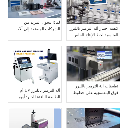
لماذا يتحول المزيد من
كيفية اختيار آلة الترميز بالليزر
الشركات المصنعة إلى آلات
المناسبة لخط الإنتاج الخاص
وضع العلامات بالليزر الليفي
بك: دليل المشتري الكامل لعام
لترميز خط الإنتاج
2026
تطبيقات آلة الترميز بالليزر
آلة الترميز بالليزر UV أم
فوق البنفسجية على خطوط
الطابعة النافثة للحبر: أيهما
إنتاج الورشة
أفضل لخطوط الإنتاج؟