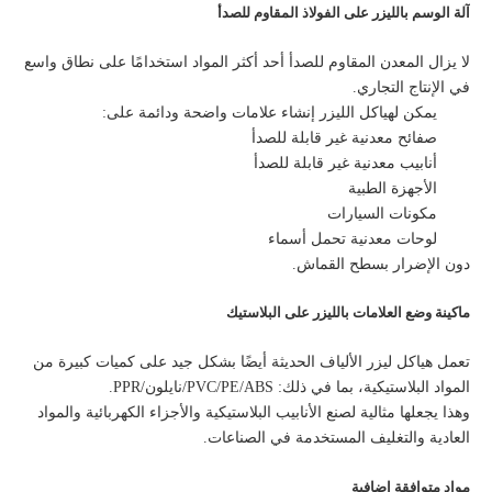
آلة الوسم بالليزر على الفولاذ المقاوم للصدأ
لا يزال المعدن المقاوم للصدأ أحد أكثر المواد استخدامًا على نطاق واسع
في الإنتاج التجاري.
يمكن لهياكل الليزر إنشاء علامات واضحة ودائمة على:
صفائح معدنية غير قابلة للصدأ
أنابيب معدنية غير قابلة للصدأ
الأجهزة الطبية
مكونات السيارات
لوحات معدنية تحمل أسماء
دون الإضرار بسطح القماش.
ماكينة وضع العلامات بالليزر على البلاستيك
تعمل هياكل ليزر الألياف الحديثة أيضًا بشكل جيد على كميات كبيرة من
المواد البلاستيكية، بما في ذلك: PVC/PE/ABS/نايلون/PPR.
وهذا يجعلها مثالية لصنع الأنابيب البلاستيكية والأجزاء الكهربائية والمواد
العادية والتغليف المستخدمة في الصناعات.
مواد متوافقة إضافية