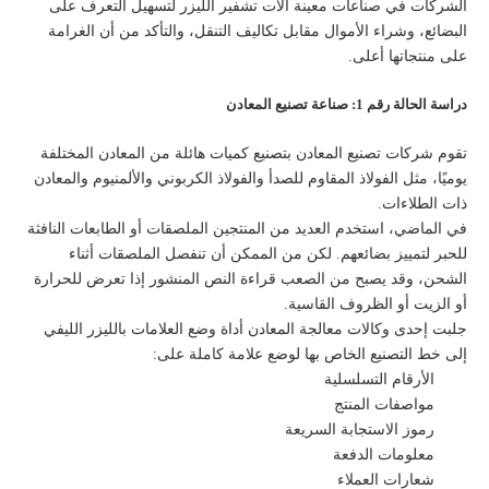
الشركات في صناعات معينة آلات تشفير الليزر لتسهيل التعرف على
البضائع، وشراء الأموال مقابل تكاليف التنقل، والتأكد من أن الغرامة
على منتجاتها أعلى.
دراسة الحالة رقم 1: صناعة تصنيع المعادن
تقوم شركات تصنيع المعادن بتصنيع كميات هائلة من المعادن المختلفة
يوميًا، مثل الفولاذ المقاوم للصدأ والفولاذ الكربوني والألمنيوم والمعادن
ذات الطلاءات.
في الماضي، استخدم العديد من المنتجين الملصقات أو الطابعات النافثة
للحبر لتمييز بضائعهم. لكن من الممكن أن تنفصل الملصقات أثناء
الشحن، وقد يصبح من الصعب قراءة النص المنشور إذا تعرض للحرارة
أو الزيت أو الظروف القاسية.
جلبت إحدى وكالات معالجة المعادن أداة وضع العلامات بالليزر الليفي
إلى خط التصنيع الخاص بها لوضع علامة كاملة على:
الأرقام التسلسلية
مواصفات المنتج
رموز الاستجابة السريعة
معلومات الدفعة
شعارات العملاء