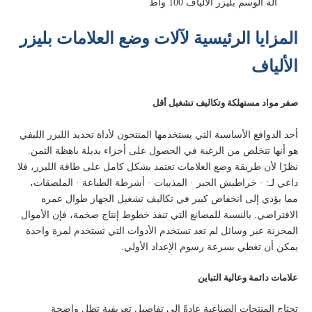
آلة الوسم بليزر الألياف 100 واط
المزايا الرئيسية لآلات وضع العلامات بليزر
الألياف
صفر مواد مستهلكة وتكاليف تشغيل أقل
أحد الدوافع الأساسية التي يستخدمها المنتجون لأداة تحديد الليزر الليفي
هو أنها تتخلص من الرغبة في الحصول على أجزاء بديلة باهظة الثمن.
نظرًا لأن طريقة وضع العلامات تعتمد بشكل كامل على طاقة الليزر، فلا
داعي لـ: · خراطيش الحبر · المذيبات · أشرطة الطباعة · الملصقات،
مما يؤدي إلى انخفاض كبير في تكاليف تشغيل الجهاز طوال عمره
الافتراضي. بالنسبة للمصانع التي تنفذ خطوط إنتاج ضخمة، فإن الأموال
المخزنة عبر وسائل لم تعد تستخدم الأدوات التي تستخدم لمرة واحدة
يمكن أن تغطي بسرعة رسوم الإعداد الأولي.
علامات دائمة وعالية التباين
تحتاج المنتجات الصناعية عادةً إلى تفاصيل تعريفية تظل واضحة