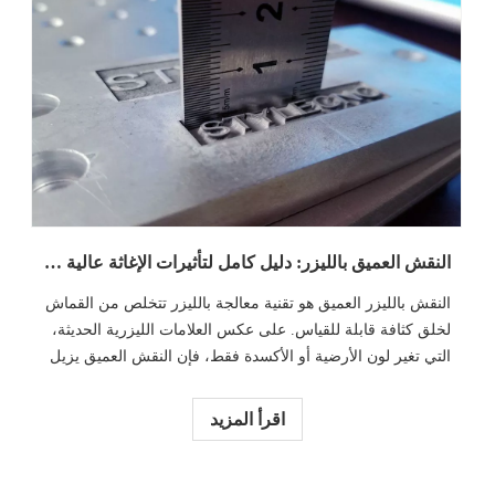
النقش العميق بالليزر: دليل كامل لتأثيرات الإغاثة عالية التفاصيل وثلاثية الأبعاد
النقش بالليزر العميق هو تقنية معالجة بالليزر تتخلص من القماش
لخلق كثافة قابلة للقياس. على عكس العلامات الليزرية الحديثة،
التي تغير لون الأرضية أو الأكسدة فقط، فإن النقش العميق يزيل
المعدن لإنشاء أخاديد دائمة.
اقرأ المزيد