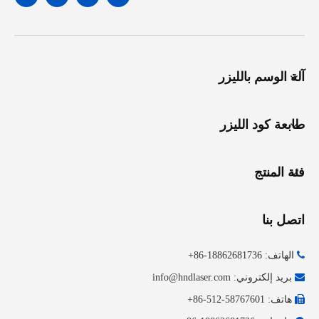
آلة الوسم بالليزر
طابعة كود الليزر
فئة المنتج
اتصل بنا

الهاتف: 18862681736-86+

بريد إلكتروني:
info@hndlaser.com

هاتف: 58767601-512-86+