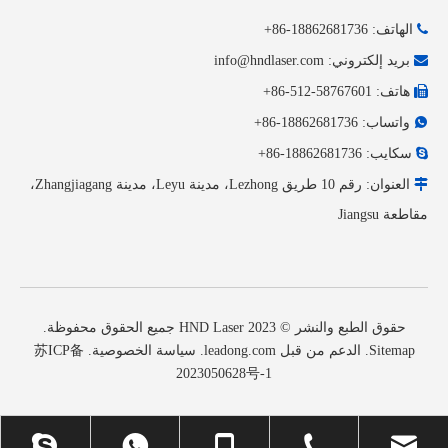

الهاتف: 18862681736-86+

بريد إلكتروني:
info@hndlaser.com

هاتف: 58767601-512-86+

واتساب: 18862681736-86+

سكايب: 18862681736-86+

العنوان: رقم 10 طريق Lezhong، مدينة Leyu، مدينة Zhangjiagang،
مقاطعة Jiangsu
حقوق الطبع والنشر © 2023 HND Laser جميع الحقوق محفوظة.
Sitemap
. الدعم من قبل
leadong.com
.
سياسة الخصوصية
.
苏ICP备
2023050628号-1