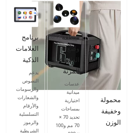
منطقة
برنامج
وضع
العلامات
العلامات
الذكية
المرنة
يدعم
النصوص
عدسات
والرسومات
ميدانية
والشعارات
محمولة
اختيارية
والأرقام
بمساحات
وخفيفة
التسلسلية
تحديد 70 ×
الوزن
والرموز
70 مم و100
الشريطية