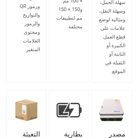
× 100 مم
سهلة الحمل،
ورموز QR
و150 × 150
وسهلة النقل،
والتواريخ
مم لتطبيقات
ومثالية لوضع
والرموز
مختلفة.
علامات على
ومحتوى
قطع العمل
العلامات
الكبيرة أو
المتغير.
الثابتة أو
الثقيلة في
الموقع.
مصدر
بطارية
التعبئة