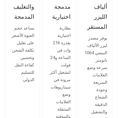
ألياف
مدمجة
والتغليف
الليزر
اختيارية
المدمجة
المستقر
بطارية
يساعد حجم
اختيارية
العبوة الأصغر
يوفر مصدر
بقدرة 216
على تقليل
ليزر الألياف
وات في
تكلفة الشحن
النبضي 1064
الساعة و24
وتحسين
نانومتر
فولت
كفاءة النقل
سرعة وضع
لتشغيل أكثر
للتسليم
العلامات
مرونة في
الدولي.
السريعة
سيناريوهات
وجودة
وضع
الشعاع
العلامات
الدقيقة
المتنقلة
والتشغيل
والمؤقتة