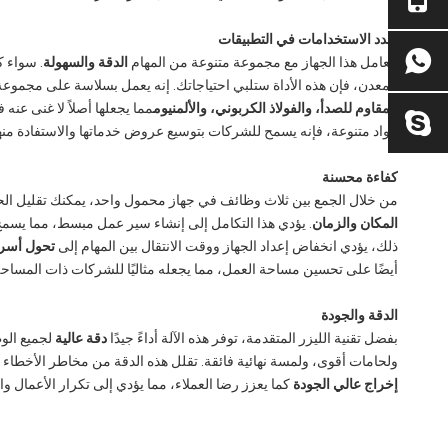
تعدد الاستخدامات في التطبيقات
يتعامل هذا الجهاز مع مجموعة متنوعة من المهام
الدقة والسهولة
. سواء ك
المعدن، فإن هذه الأداة ستلبي احتياجاتك. إنه يعمل بسلاسة على مجموع
المقاوم للصدأ، والفولاذ الكربوني، والألمنيوم
مما يجعلها أصلاً لا غنى عنه
مواد متنوعة، فإنه يسمح للشركات بتوسيع عروض خدماتها والاستفادة منه
كفاءة محسنة
من خلال الجمع بين ثلاث وظائف في جهاز محمول واحد، يمكنك تقليل الحا
المكان والزمان
. يؤدي هذا التكامل إلى إنشاء سير عمل مبسط، مما يسمح 
ذلك، يؤدي انخفاض إعداد الجهاز ووقت الانتقال بين المهام إلى
تحول أسر
أيضًا على تحسين مساحة العمل، مما يجعله مثاليًا للشركات ذات المساحة
الدقة والجودة
بفضل تقنية الليزر المتقدمة، توفر هذه الآلة أداءً جيدًا
دقة عالية
لجميع الوظ
ولحامات أقوى، ولمسة نهائية فائقة. تقلل هذه الدقة من مخاطر الأخطاء و
إخراج عالي الجودة
كما يعزز رضا العملاء، مما يؤدي إلى تكرار الأعمال والإ