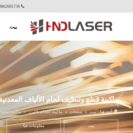
86-18862681736+

بيت
ماكينة قطع وتنظيف لحام الألياف المعدنية بالليز
أنت هنا:
بيت
»
منتجات
»
ماكينة اللحام بالليزر
»
ماكينة لحام 
بيت
معلومات عنا