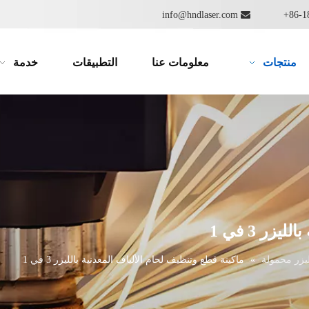
info@hndlaser.com

منتجات
معلومات عنا
التطبيقات
خدمة
ر 3 في 1
ليزر محمولة
»
ماكينة قطع وتنظيف لحام الألياف المعدنية بالليزر 3 في 1