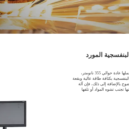
لبنفسجية المورد
آلة الوسم بالليزر UV تعتمد الليزر UV كمصدر للضوء، وطول موجة عملها عادة حوالي 355 نانومتر،
لبنفسجية بكثافة طاقة عالية وبقعة
وح.بالإضافة إلى ذلك، فإن آلة
ي يمكنها تجنب تشوه المواد أو تلفها