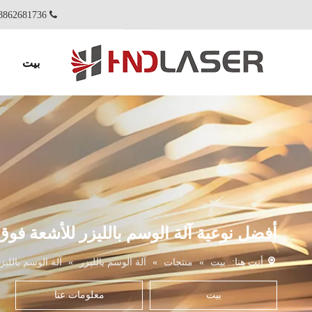
86-18862681736+

بيت
أفضل نوعية آلة الوسم بالليزر للأشعة فوق 
أنت هنا:
بيت
»
منتجات
»
آلة الوسم بالليزر
»
آلة الوسم باللي
بيت
معلومات عنا