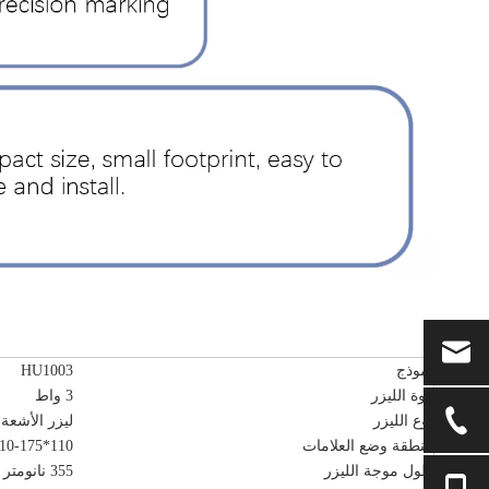
نموذج
HU1003
قوة الليزر
3 واط
نوع الليزر
ليزر الأشعة
منطقة وضع العلامات
110*110-175*175 مللي متر
طول موجة الليزر
355 نانومتر