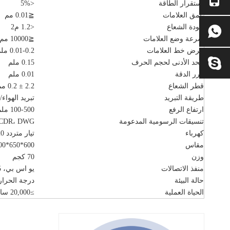
استقرار الطاقة
<5%
عمق العلامات
≦0.01 مم
جودة الشعاع
<1.2 م2
سرعة وضع العلامات
≦10000 مم/ثانية
عرض خط العلامات
0.01-0.2 ملم
الحد الأدنى لحجم الحرف
0.15 ملم
كرر الدقة
0.01 ملم
قطر الشعاع
2.2 ± 0.2 مم
طريقة التبريد
تبريد الهواء/
ارتفاع الرفع
100-500 ملم
تنسيقات الرسومية المدعومة
، CDR، DWG
كهرباء
تيار متردد 110/220 فولت ±10%، 50/60 هرتز
مقاس
600*650*1600
وزن
70 كجم
منفذ الاتصالات
يو اس بي، RJ45
حالة البيئة
درجة الحرارة: 10~35 درجة مئوية، الرطوبة: 5 ~85%، ن
الحياة العملية
≥20,000 ساعة