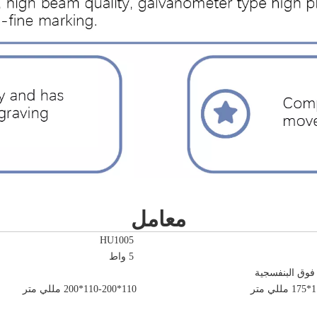
معامل
HU1005
5 واط
 فوق البنفسجية
110*110-200*200 مللي متر