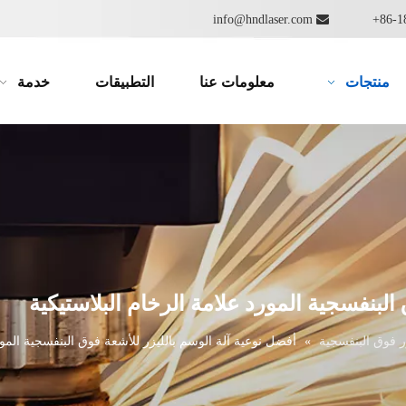
info@hndlaser.com

منتجات
معلومات عنا
التطبيقات
خدمة
البنفسجية المورد علامة الرخام البلاستيكية
زر فوق البنفسجية
»
أفضل نوعية آلة الوسم بالليزر للأشعة فوق البنفسجية المور